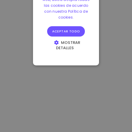
las cookies de acuerdo
con nuestra Política de
cookies.
ACEPTAR TODO
MOSTRAR
DETALLES
COOKIES
ESTRICTAMENTE
NECESARIAS
COOKIES DE
RENDIMIENTO
COOKIES DE
PREFERENCIAS
COOKIES DE
FUNCIONALIDAD