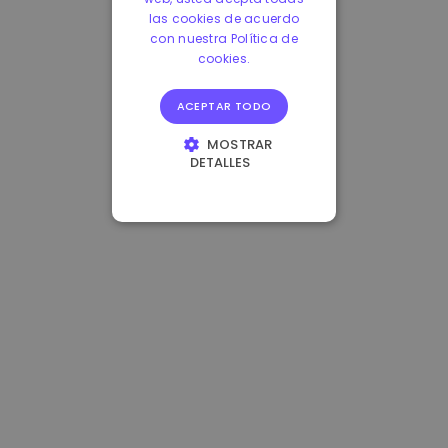
las cookies de acuerdo
con nuestra Política de
cookies.
ACEPTAR TODO
MOSTRAR
DETALLES
COOKIES
ESTRICTAMENTE
NECESARIAS
COOKIES DE
RENDIMIENTO
COOKIES DE
PREFERENCIAS
COOKIES DE
FUNCIONALIDAD