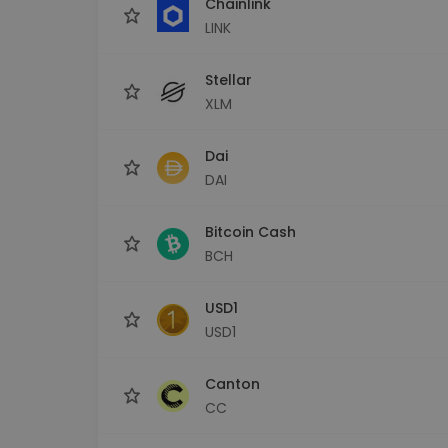
Chainlink
LINK
Stellar
XLM
Dai
DAI
Bitcoin Cash
BCH
USD1
USD1
Canton
CC