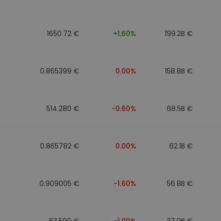
1650.72 €
+1.60%
199.2B €
0.865399 €
0.00%
158.8B €
514.280 €
-0.60%
68.5B €
0.865782 €
0.00%
62.1B €
0.909005 €
-1.60%
56.8B €
63.590 €
-1.00%
37.0B €