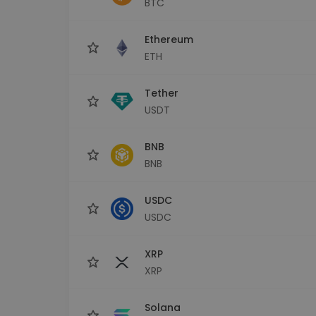
BTC
Investeeringute uuring
Leia oma krüptostrateegia
Ethereum
ETH
Tether
USDT
BNB
BNB
USDC
USDC
XRP
XRP
Solana