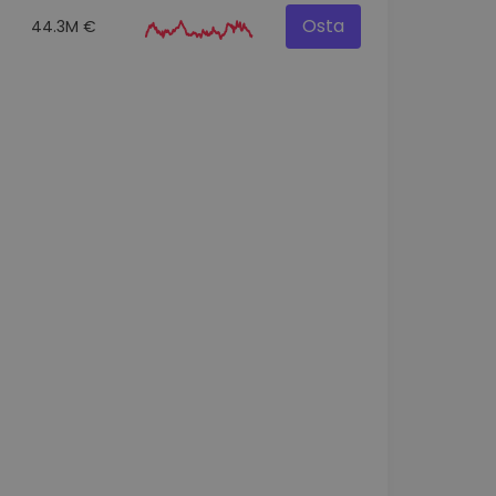
Osta
44.3M €