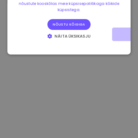
nõustute kooskõlas meie küpsisepoliitikaga kõikide
0.865673 €
-0.10%
3.4B €
küpsistega.
NÕUSTU KÕIGIGA
NÄITA ÜKSIKASJU
HÄDAVAJALIKUD KÜPSISED
JÕUDLUSKÜPSISED
REKLAAMKÜPSISED
FUNKTSIONAALSED KÜPSISED