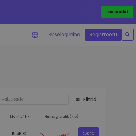
Loe teadet
Sisselogimine
Registreeru
 teie
i
Filtrid
eks
Maht 24h
Hinnagraafik (7 p)
Osta
19.3B €