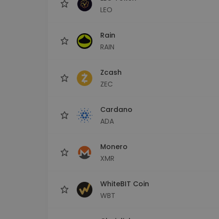
LEO
Rain
RAIN
Zcash
ZEC
Cardano
ADA
Monero
XMR
WhiteBIT Coin
WBT