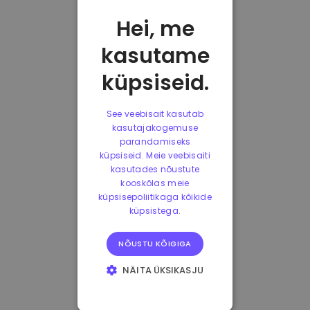
Hei, me
kasutame
küpsiseid.
See veebisait kasutab
kasutajakogemuse
parandamiseks
küpsiseid. Meie veebisaiti
kasutades nõustute
kooskõlas meie
küpsisepoliitikaga kõikide
küpsistega.
NÕUSTU KÕIGIGA
NÄITA ÜKSIKASJU
HÄDAVAJALIKUD
KÜPSISED