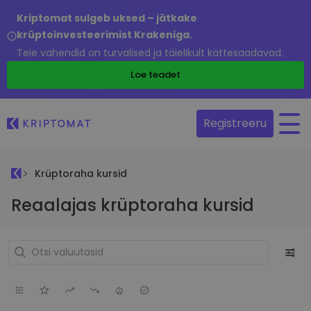
Kriptomat sulgeb uksed – jätkake
krüptoinvesteerimist Krakeniga.
Teie vahendid on turvalised ja täielikult kättesaadavad.
Loe teadet
Registreeru
Krüptoraha kursid
Reaalajas krüptoraha kursid