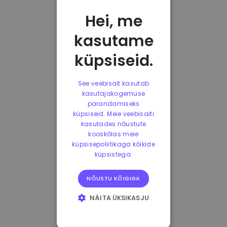
Hei, me
kasutame
küpsiseid.
See veebisait kasutab
kasutajakogemuse
parandamiseks
küpsiseid. Meie veebisaiti
kasutades nõustute
kooskõlas meie
küpsisepoliitikaga kõikide
küpsistega.
NÕUSTU KÕIGIGA
NÄITA ÜKSIKASJU
HÄDAVAJALIKUD
KÜPSISED