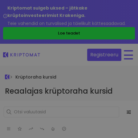
Kriptomat sulgeb uksed – jätkake
krüptoinvesteerimist Krakeniga.
Teie vahendid on turvalised ja täielikult kättesaadavad.
Loe teadet
Registreeru
Krüptoraha kursid
Reaalajas krüptoraha kursid