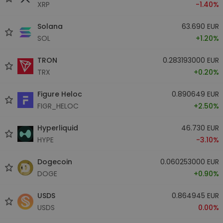
XRP
-1.40%
Solana
63.690 EUR
SOL
+1.20%
TRON
0.283193000 EUR
TRX
+0.20%
Figure Heloc
0.890649 EUR
FIGR_HELOC
+2.50%
Hyperliquid
46.730 EUR
HYPE
-3.10%
Dogecoin
0.060253000 EUR
DOGE
+0.90%
USDS
0.864945 EUR
USDS
0.00%