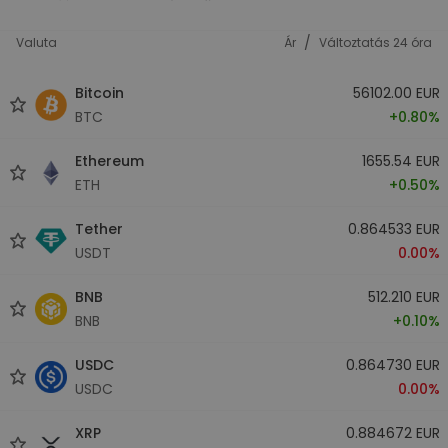
/
Valuta
Ár
Változtatás 24 óra
Bitcoin
56102.00 EUR
BTC
+0.80%
Ethereum
1655.54 EUR
ETH
+0.50%
Tether
0.864533 EUR
USDT
0.00%
BNB
512.210 EUR
BNB
+0.10%
USDC
0.864730 EUR
USDC
0.00%
XRP
0.884672 EUR