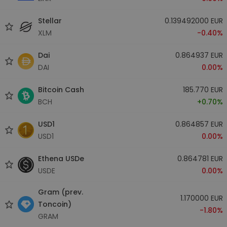
Stellar
0.139492000 EUR
XLM
-0.40%
Dai
0.864937 EUR
DAI
0.00%
Bitcoin Cash
185.770 EUR
BCH
+0.70%
USD1
0.864857 EUR
USD1
0.00%
Ethena USDe
0.864781 EUR
USDE
0.00%
Gram (prev.
1.170000 EUR
Toncoin)
-1.80%
GRAM