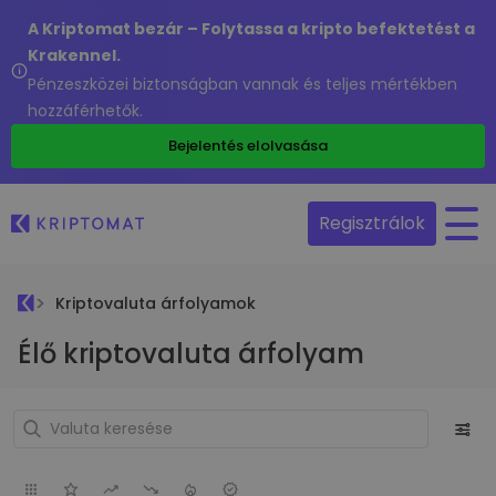
A Kriptomat bezár – Folytassa a kripto befektetést a
Krakennel.
Pénzeszközei biztonságban vannak és teljes mértékben
hozzáférhetők.
Bejelentés elolvasása
Regisztrálok
Kriptovaluta árfolyamok
Élő kriptovaluta árfolyam