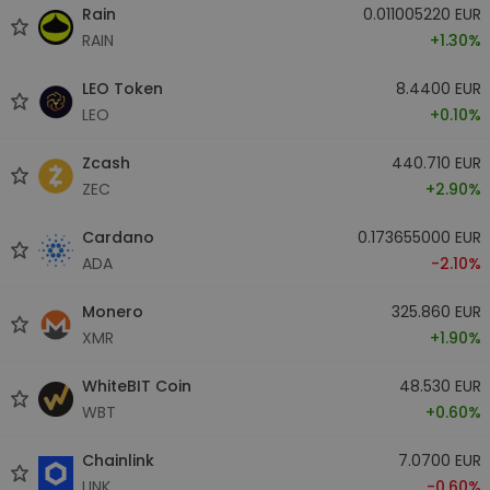
Rain
0.011005220 EUR
RAIN
+1.30%
LEO Token
8.4400 EUR
LEO
+0.10%
Zcash
440.710 EUR
ZEC
+2.90%
Cardano
0.173655000 EUR
ADA
-2.10%
Monero
325.860 EUR
XMR
+1.90%
WhiteBIT Coin
48.530 EUR
WBT
+0.60%
Chainlink
7.0700 EUR
LINK
-0.60%