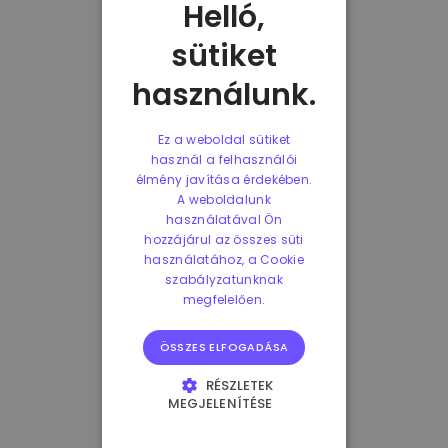
Helló,
sütiket
használunk.
Ez a weboldal sütiket
használ a felhasználói
élmény javítása érdekében.
A weboldalunk
használatával Ön
hozzájárul az összes süti
használatához, a Cookie
szabályzatunknak
megfelelően.
ÖSSZES ELFOGADÁSA
RÉSZLETEK
MEGJELENÍTÉSE
ELENGEDHETETLENÜL