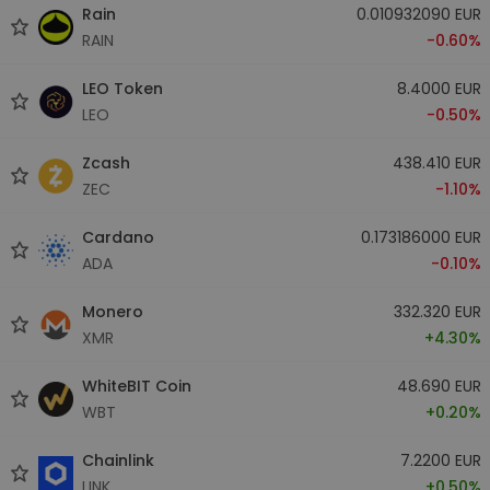
Rain
0.010932090 EUR
RAIN
-0.60%
LEO Token
8.4000 EUR
LEO
-0.50%
Zcash
438.410 EUR
ZEC
-1.10%
Cardano
0.173186000 EUR
ADA
-0.10%
Monero
332.320 EUR
XMR
+4.30%
WhiteBIT Coin
48.690 EUR
WBT
+0.20%
Chainlink
7.2200 EUR
LINK
+0.50%