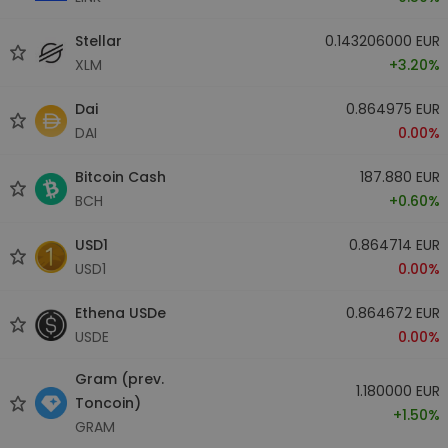
Stellar
0.143206000 EUR
XLM
+3.20%
Dai
0.864975 EUR
DAI
0.00%
Bitcoin Cash
187.880 EUR
BCH
+0.60%
USD1
0.864714 EUR
USD1
0.00%
Ethena USDe
0.864672 EUR
USDE
0.00%
Gram (prev.
1.180000 EUR
Toncoin)
+1.50%
GRAM