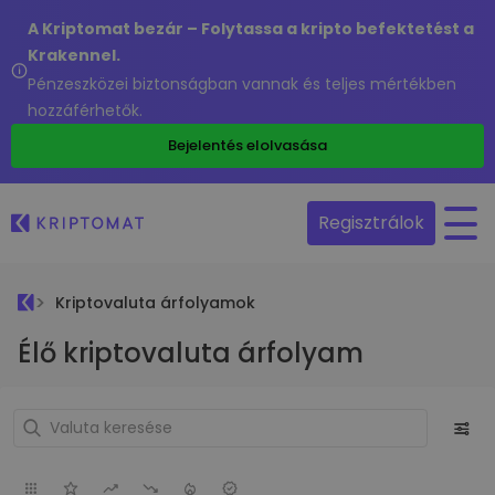
A Kriptomat bezár – Folytassa a kripto befektetést a
Krakennel.
Pénzeszközei biztonságban vannak és teljes mértékben
hozzáférhetők.
Bejelentés elolvasása
Regisztrálok
Kriptovaluta árfolyamok
Élő kriptovaluta árfolyam