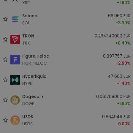
XRP
+1.90%
Solana
66.060 EUR
SOL
+3.30%
TRON
0.284340000 EUR
TRX
+0.40%
Figure Heloc
0.897757 EUR
FIGR_HELOC
-2.90%
Hyperliquid
47.600 EUR
HYPE
-1.40%
Dogecoin
0.061708000 EUR
DOGE
+1.80%
USDS
0.864946 EUR
USDS
0.00%