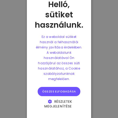
Helló,
sütiket
használunk.
Ez a weboldal sütiket
használ a felhasználói
élmény javítása érdekében.
A weboldalunk
használatával Ön
hozzájárul az összes süti
használatához, a Cookie
szabályzatunknak
megfelelően.
ÖSSZES ELFOGADÁSA
RÉSZLETEK
MEGJELENÍTÉSE
ELENGEDHETETLENÜL