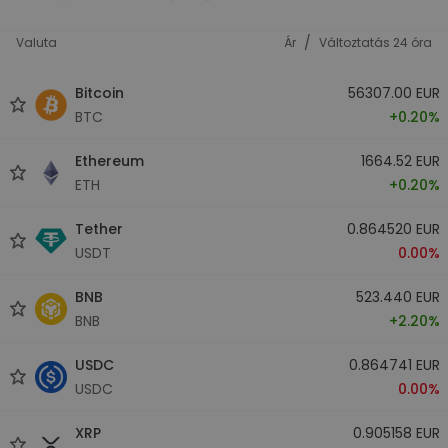
/
Valuta
Ár
Változtatás 24 óra
Bitcoin
56307.00 EUR
BTC
+0.20%
Ethereum
1664.52 EUR
ETH
+0.20%
Tether
0.864520 EUR
USDT
0.00%
BNB
523.440 EUR
BNB
+2.20%
USDC
0.864741 EUR
USDC
0.00%
XRP
0.905158 EUR