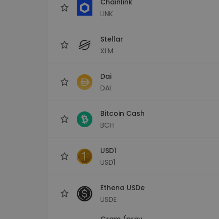
Chainlink
LINK
Stellar
XLM
Dai
DAI
Bitcoin Cash
BCH
USD1
USD1
Ethena USDe
USDE
Gram (prev.