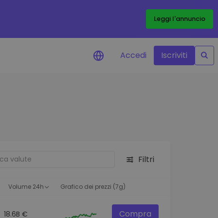
Leggi l'annuncio
Accedi
Iscriviti
di prezzo
menti dei prezzi in tempo
 tuoi token preferiti
 asset
pportunità di investimento
Filtri
 dei dati del
oglio
ioni utili per performance
Volume 24h
Grafico dei prezzi (7g)
Compra
18.6B €