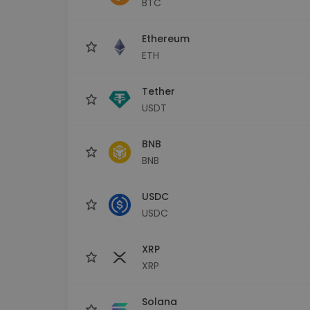
BTC
Scoperta investimenti
Trova la tua strategia cryp
Ethereum
ETH
Tether
USDT
BNB
BNB
USDC
USDC
XRP
XRP
Solana