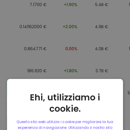
7.1700 €
+1.90%
5.4B €
0.141162000 €
+2.00%
4.9B €
0.864771 €
0.00%
4.0B €
186.920 €
+1.80%
3.7B €
0.864917 €
0.00%
3.5B €
Ehi, utilizziamo i
cookie.
0.864701 €
0.00%
3.4B €
Questo sito web utilizza i cookie per migliorare la tua
esperienza di navigazione. Utilizzando il nostro sito