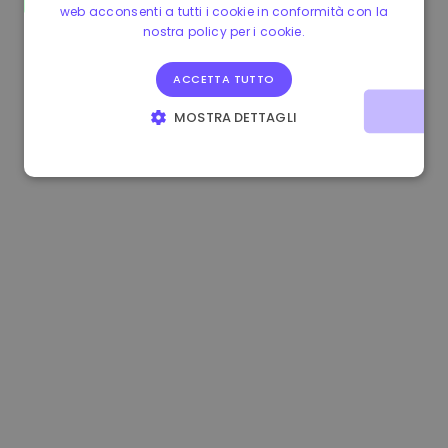
web acconsenti a tutti i cookie in conformità con la
1.170000 €
+2.60%
3.2B €
nostra policy per i cookie.
ACCETTA TUTTO
MOSTRA DETTAGLI
STRETTAMENTE NECESSARI
PERFORMANCE
TARGETING
FUNZIONALITÀ