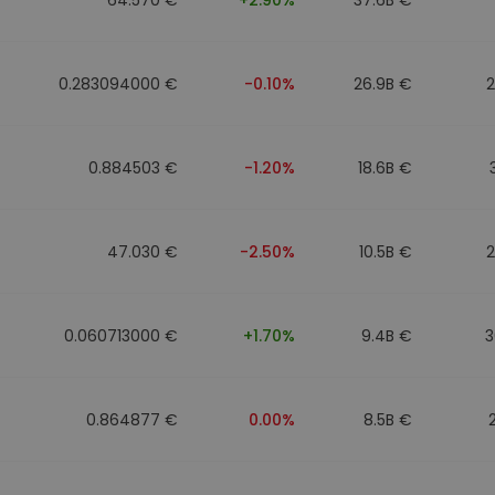
0.283094000 €
-0.10%
26.9B €
0.884503 €
-1.20%
18.6B €
47.030 €
-2.50%
10.5B €
0.060713000 €
+1.70%
9.4B €
3
0.864877 €
0.00%
8.5B €