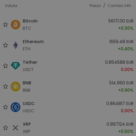
/
Valuta
Prezzo
Cambio 24h
Bitcoin
56171.00 EUR
BTC
+0.30%
Ethereum
1659.48 EUR
ETH
+0.40%
Tether
0.864588 EUR
USDT
0.00%
BNB
514.960 EUR
BNB
+0.90%
USDC
0.864817 EUR
USDC
0.00%
XRP
0.897124 EUR
XRP
+0.50%