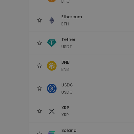
BTC
Explorer inwestycji
Znajdź swoją strategię krypto
Ethereum
ETH
Tether
USDT
BNB
BNB
USDC
USDC
XRP
XRP
Solana