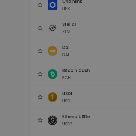
Chainlink
LINK
Stellar
XLM
Dai
DAI
Bitcoin Cash
BCH
USD1
USD1
Ethena USDe
USDE