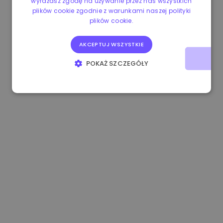
wyrażasz zgodę na używanie przez nas wszystkich
plików cookie zgodnie z warunkami naszej polityki
0.080659000 €
-4.80%
3.2B €
plików cookie.
AKCEPTUJ WSZYSTKIE
POKAŻ SZCZEGÓŁY
NIEZBĘDNE
WYDAJNOŚĆ
TARGETOWANIE
FUNKCJONALNOŚĆ