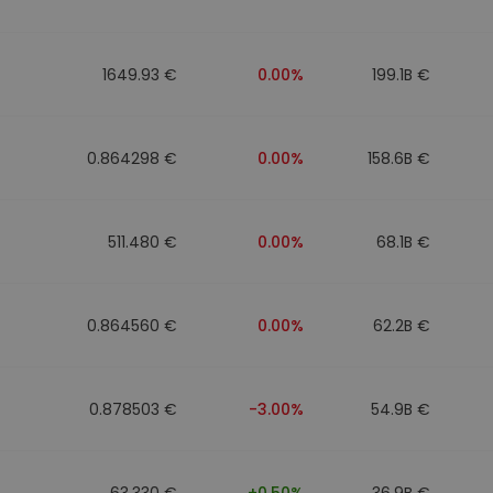
walut
1649.93 €
0.00%
199.1B €
0.864298 €
0.00%
158.6B €
511.480 €
0.00%
68.1B €
0.864560 €
0.00%
62.2B €
0.878503 €
-3.00%
54.9B €
63.330 €
+0.50%
36.9B €