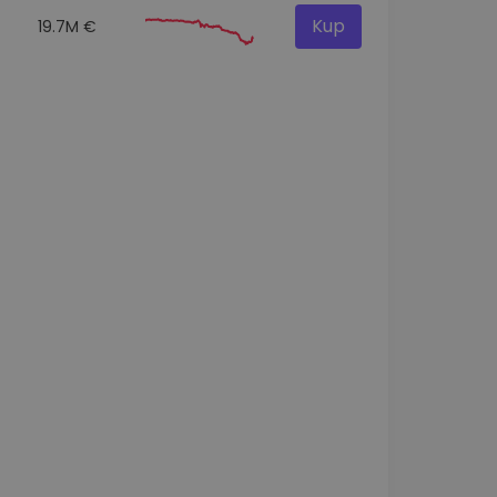
Kup
19.7M €