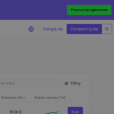
Przeczytaj ogłoszenie
Zaloguj się
Zarejestruj się
enowe
je cen ulubionych
czasie rzeczywistym
aj aktywa
liwości inwestycyjne
Filtry
ortfolio
na obserwacja
ąca optymalne wyniki
Wolumen 24h
Wykres cenowy (7d)
Kup
18.0B €