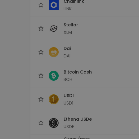
Chainlink
LINK
Stellar
XLM
Dai
DAI
Bitcoin Cash
BCH
USD1
USD1
Ethena USDe
USDE
Gram (prev.