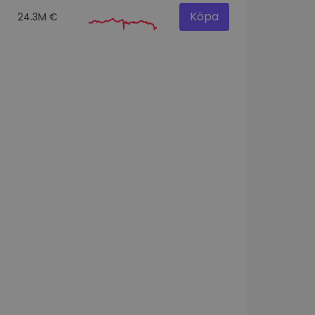
Köpa
24.3M €