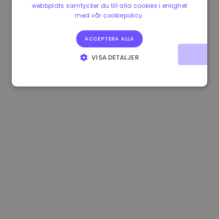
webbplats samtycker du till alla cookies i enlighet
1.160000 €
-3.00%
3.2B €
med vår cookiepolicy.
ACCEPTERA ALLA
VISA DETALJER
STRIKT NÖDVÄNDIGT
PRESTANDA
INRIKTNING
FUNKTIONER