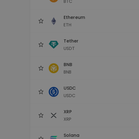
BTC
Investeringsutforskare
Hitta din kryptostrategi
Ethereum
ETH
Tether
USDT
BNB
BNB
USDC
USDC
XRP
XRP
Solana