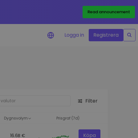
Read announcement
Logga in
Registrera
rm
eringar i realtid för dina
nt
 tillgångar
nvesteringsmöjligheter
Filter
analys
ikter för optimal
a
Dygnsvolym
Prisgraf (7d)
Köpa
16.6B €