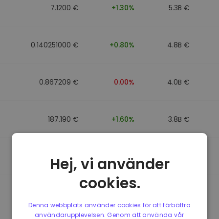
7.1200 €
+1.30%
5.3B €
0.140251000 €
+0.80%
4.8B €
0.867209 €
0.00%
4.0B €
187.190 €
+1.60%
3.8B €
0.867184 €
0.00%
3.5B €
Hej, vi använder
cookies.
0.867107 €
0.00%
3.4B €
Denna webbplats använder cookies för att förbättra
användarupplevelsen. Genom att använda vår