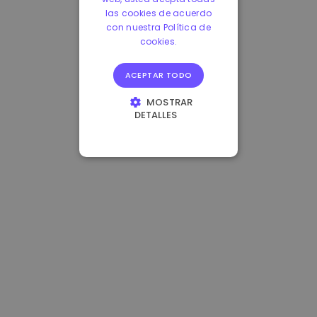
las cookies de acuerdo
con nuestra Política de
cookies.
ACEPTAR TODO
MOSTRAR
DETALLES
COOKIES
ESTRICTAMENTE
NECESARIAS
COOKIES DE
RENDIMIENTO
COOKIES DE
PREFERENCIAS
COOKIES DE
FUNCIONALIDAD