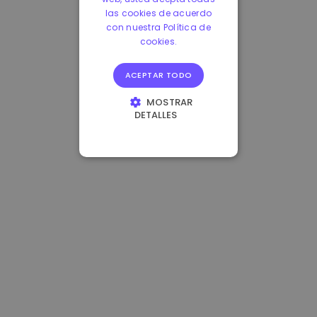
las cookies de acuerdo
con nuestra Política de
cookies.
ACEPTAR TODO
MOSTRAR
DETALLES
COOKIES
ESTRICTAMENTE
NECESARIAS
COOKIES DE
RENDIMIENTO
COOKIES DE
PREFERENCIAS
COOKIES DE
FUNCIONALIDAD