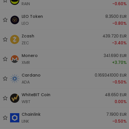
RAIN
-0.60%
LEO Token
8.3500 EUR
LEO
-0.80%
Zcash
439.720 EUR
ZEC
-3.40%
Monero
341.690 EUR
XMR
+3.70%
Cardano
0.169341000 EUR
ADA
-0.50%
WhiteBIT Coin
48.650 EUR
WBT
0.00%
Chainlink
7.1900 EUR
LINK
-0.50%