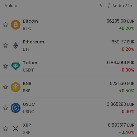
/
Valuta
Pris
Ändra 24h
Bitcoin
56285.00 EUR
BTC
+0.20%
Ethereum
1659.77 EUR
ETH
-0.20%
Tether
0.864991 EUR
USDT
0.00%
BNB
523.530 EUR
BNB
+0.50%
USDC
0.865283 EUR
USDC
0.00%
XRP
0.893517 EUR
XRP
-0.40%