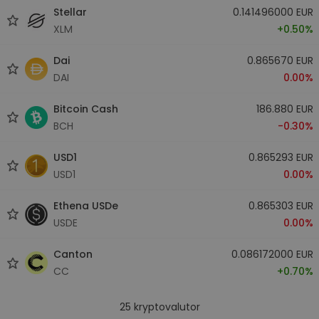
Stellar
0.141496000 EUR
XLM
+0.50%
Dai
0.865670 EUR
DAI
0.00%
Bitcoin Cash
186.880 EUR
BCH
-0.30%
USD1
0.865293 EUR
USD1
0.00%
Ethena USDe
0.865303 EUR
USDE
0.00%
Canton
0.086172000 EUR
CC
+0.70%
25
kryptovalutor