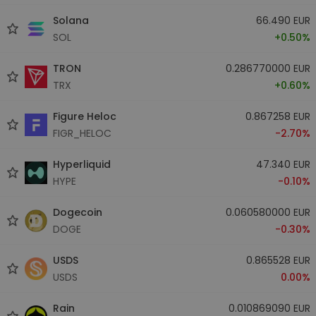
Solana
66.490 EUR
SOL
+0.50%
TRON
0.286770000 EUR
TRX
+0.60%
Figure Heloc
0.867258 EUR
FIGR_HELOC
-2.70%
Hyperliquid
47.340 EUR
HYPE
-0.10%
Dogecoin
0.060580000 EUR
DOGE
-0.30%
USDS
0.865528 EUR
USDS
0.00%
Rain
0.010869090 EUR