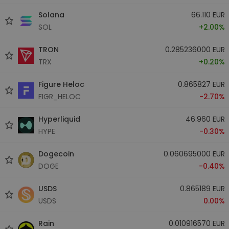
Solana
66.110 EUR
SOL
+2.00%
TRON
0.285236000 EUR
TRX
+0.20%
Figure Heloc
0.865827 EUR
FIGR_HELOC
-2.70%
Hyperliquid
46.960 EUR
HYPE
-0.30%
Dogecoin
0.060695000 EUR
DOGE
-0.40%
USDS
0.865189 EUR
USDS
0.00%
Rain
0.010916570 EUR