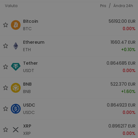
/
Valuta
Pris
Ändra 24h
Bitcoin
56192.00 EUR
BTC
0.00%
Ethereum
1660.47 EUR
ETH
+0.10%
Tether
0.864685 EUR
USDT
0.00%
BNB
522.370 EUR
BNB
+1.60%
USDC
0.864923 EUR
USDC
0.00%
XRP
0.896217 EUR
XRP
0.00%