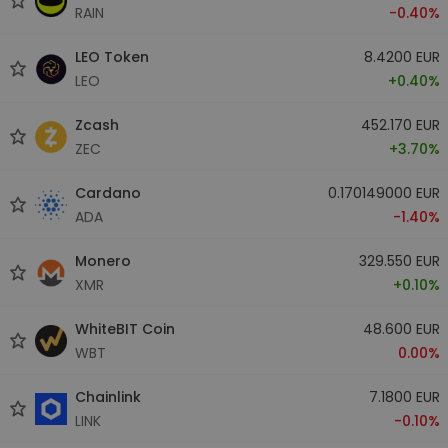
RAIN
-0.40%
LEO Token
8.4200 EUR
LEO
+0.40%
Zcash
452.170 EUR
ZEC
+3.70%
Cardano
0.170149000 EUR
ADA
-1.40%
Monero
329.550 EUR
XMR
+0.10%
WhiteBIT Coin
48.600 EUR
WBT
0.00%
Chainlink
7.1800 EUR
LINK
-0.10%