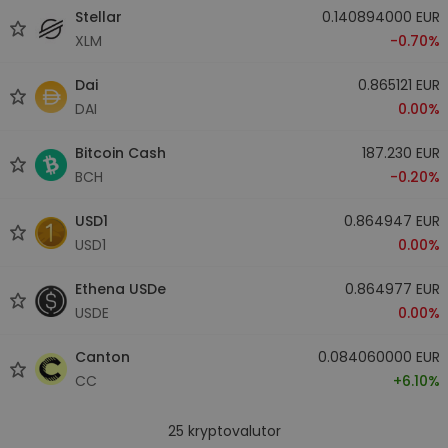
Stellar
0.140894000 EUR
XLM
-0.70%
Dai
0.865121 EUR
DAI
0.00%
Bitcoin Cash
187.230 EUR
BCH
-0.20%
USD1
0.864947 EUR
USD1
0.00%
Ethena USDe
0.864977 EUR
USDE
0.00%
Canton
0.084060000 EUR
CC
+6.10%
25
kryptovalutor