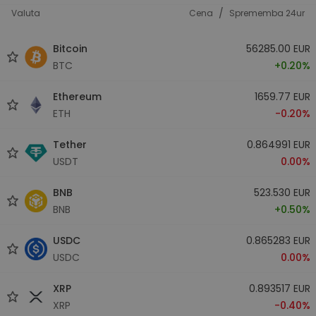
/
Valuta
Cena
Sprememba 24ur
Bitcoin
56285.00 EUR
BTC
+0.20%
Ethereum
1659.77 EUR
ETH
-0.20%
Tether
0.864991 EUR
USDT
0.00%
BNB
523.530 EUR
BNB
+0.50%
USDC
0.865283 EUR
USDC
0.00%
XRP
0.893517 EUR
XRP
-0.40%