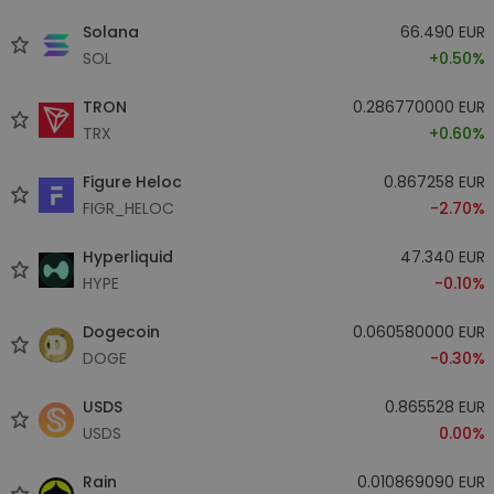
Solana
66.490 EUR
SOL
+0.50%
TRON
0.286770000 EUR
TRX
+0.60%
Figure Heloc
0.867258 EUR
FIGR_HELOC
-2.70%
Hyperliquid
47.340 EUR
HYPE
-0.10%
Dogecoin
0.060580000 EUR
DOGE
-0.30%
USDS
0.865528 EUR
USDS
0.00%
Rain
0.010869090 EUR