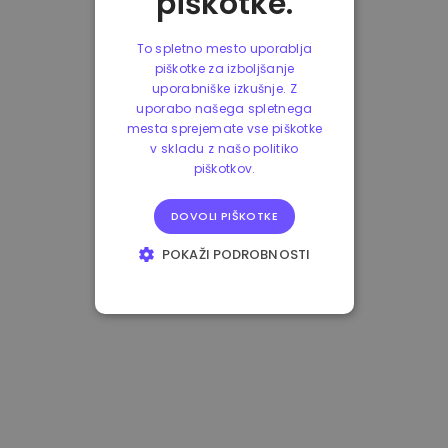
piškotke.
To spletno mesto uporablja
piškotke za izboljšanje
uporabniške izkušnje. Z
uporabo našega spletnega
mesta sprejemate vse piškotke
v skladu z našo politiko
piškotkov.
DOVOLI PIŠKOTKE
POKAŽI PODROBNOSTI
NUJNO POTREBNI
IZVEDBENI
CILJANJE
FUNKCIONALNOST