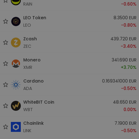
RAIN
-0.60%
LEO Token
8.3500 EUR
LEO
-0.80%
Zcash
439.720 EUR
ZEC
-3.40%
Monero
341.690 EUR
XMR
+3.70%
Cardano
0.169341000 EUR
ADA
-0.50%
WhiteBIT Coin
48.650 EUR
WBT
0.00%
Chainlink
7.1900 EUR
LINK
-0.50%