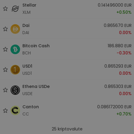
Stellar
0.141496000 EUR
XLM
+0.50%
Dai
0.865670 EUR
DAI
0.00%
Bitcoin Cash
186.880 EUR
BCH
-0.30%
USD1
0.865293 EUR
USD1
0.00%
Ethena USDe
0.865303 EUR
USDE
0.00%
Canton
0.086172000 EUR
CC
+0.70%
25
kriptovalute