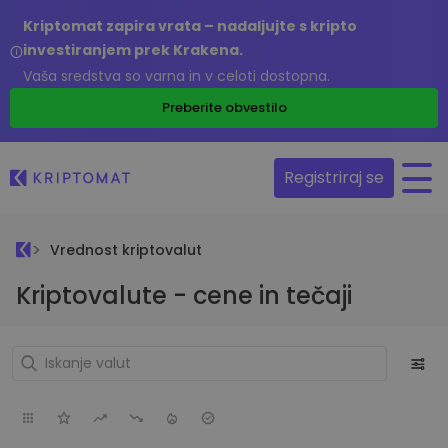
Kriptomat zapira vrata – nadaljujte s kripto
investiranjem prek Krakena.
Vaša sredstva so varna in v celoti dostopna.
Preberite obvestilo
Registriraj se
Vrednost kriptovalut
Kriptovalute - cene in tečaji