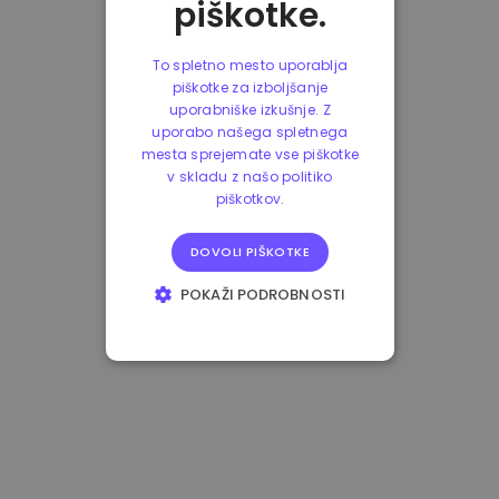
piškotke.
To spletno mesto uporablja
piškotke za izboljšanje
uporabniške izkušnje. Z
uporabo našega spletnega
mesta sprejemate vse piškotke
v skladu z našo politiko
piškotkov.
DOVOLI PIŠKOTKE
POKAŽI PODROBNOSTI
NUJNO POTREBNI
IZVEDBENI
CILJANJE
FUNKCIONALNOST