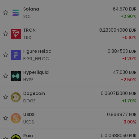
Solana
64.570 EUR
SOL
+2.90%
TRON
0.283094000 EUR
TRX
-0.10%
Figure Heloc
0.884503 EUR
FIGR_HELOC
-1.20%
Hyperliquid
47.030 EUR
HYPE
-2.50%
Dogecoin
0.060713000 EUR
DOGE
+1.70%
USDS
0.864877 EUR
USDS
0.00%
Rain
0.010988050 EUR