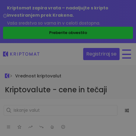
Kriptomat zapira vrata – nadaljujte s kripto
investiranjem prek Krakena.
Vaša sredstva so varna in v celoti dostopna.
Preberite obvestilo
Registriraj se
Vrednost kriptovalut
Kriptovalute - cene in tečaji