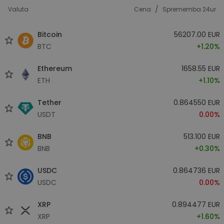
/
Valuta
Cena
Sprememba 24ur
Bitcoin
56207.00 EUR
BTC
+1.20%
Ethereum
1658.55 EUR
ETH
+1.10%
Tether
0.864550 EUR
USDT
0.00%
BNB
513.100 EUR
BNB
+0.30%
USDC
0.864736 EUR
USDC
0.00%
XRP
0.894477 EUR
XRP
+1.60%