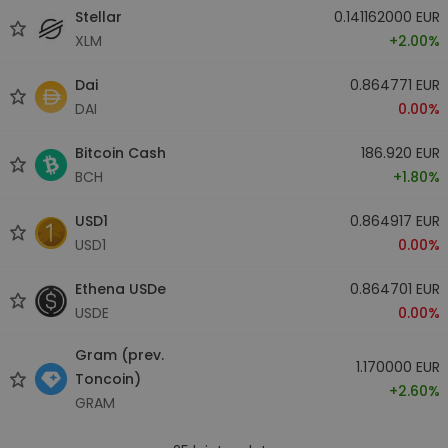
Stellar
0.141162000 EUR
XLM
+2.00%
Dai
0.864771 EUR
DAI
0.00%
Bitcoin Cash
186.920 EUR
BCH
+1.80%
USD1
0.864917 EUR
USD1
0.00%
Ethena USDe
0.864701 EUR
USDE
0.00%
Gram (prev.
1.170000 EUR
Toncoin)
+2.60%
GRAM