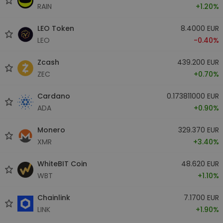
RAIN
+1.20%
LEO Token
8.4000 EUR
LEO
-0.40%
Zcash
439.200 EUR
ZEC
+0.70%
Cardano
0.173811000 EUR
ADA
+0.90%
Monero
329.370 EUR
XMR
+3.40%
WhiteBIT Coin
48.620 EUR
WBT
+1.10%
Chainlink
7.1700 EUR
LINK
+1.90%